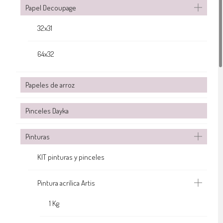
Papel Decoupage
32x31
64x32
Papeles de arroz
Pinceles Dayka
Pinturas
KIT pinturas y pinceles
Pintura acrílica Artis
1 Kg