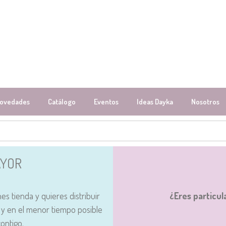
ovedades
Catálogo
Eventos
Ideas Dayka
Nosotros
AYOR
nes tienda y quieres distribuir
¿Eres particul
y en el menor tiempo posible
ontigo.