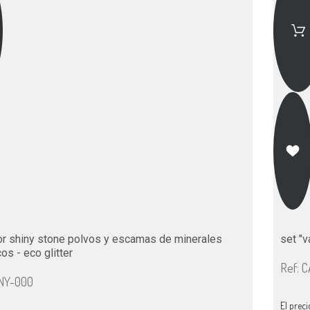
or shiny stone polvos y escamas de minerales
set "
os - eco glitter
Ref: 
INY-000
El preci