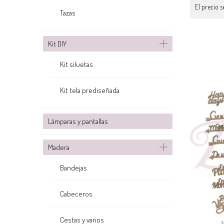
El precio s
Tazas
Kit DIY
Kit siluetas
Kit tela prediseñada
Lámparas y pantallas
Madera
Bandejas
Cabeceros
Cestas y varios