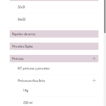
32x31
64x32
Papeles de arroz
Pinceles Dayka
Pinturas
KIT pinturas y pinceles
Pintura acrílica Artis
1 Kg
250 ml